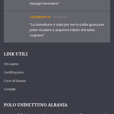
impegni lavorativo”
Gianmarco
-
Studente
“La Uninettuno è stata per me la scelta giusta per
poter studiare e acquisire il titolo che tanto
sognavo”
LINK UTILI
Chi siamo
Certificazioni
Corsi di laurea
Contatti
POLO UNINETTUNO ALBANIA