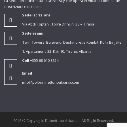
La sede della Uninettuno University che operà in Albania come sede
di iscrizioni e di esami.
Sede iscrizioni
Via Abdi Toptani, Torre Drini, n. 38 – Tirana
Sede esami
Twin Towers, Bulevardi Deshmoret e Kombit, Kulla Binjake
1, Apartamenti 33, Kati 10, Tirane, Albania
Cell
+355 68 610 8154
Email
info@polouninettunoalbania.com
2019 © Copyright Uninettuno Albania - All Right Reserved.